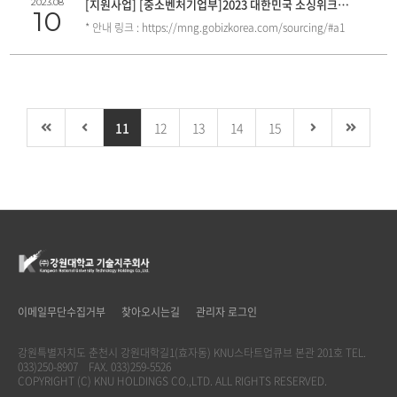
[지원사업] [중소벤처기업부]2023 대한민국 소싱위크
2023.08
10
참가기업 모집 공고
* 안내 링크 : https://mng.gobizkorea.com/sourcing/#a1
11
12
13
14
15
이메일무단수집거부
찾아오시는길
관리자 로그인
강원특별자치도 춘천시 강원대학길1(효자동) KNU스타트업큐브 본관 201호 TEL.
033)250-8907 FAX. 033)259-5526
COPYRIGHT (C) KNU HOLDINGS CO.,LTD. ALL RIGHTS RESERVED.