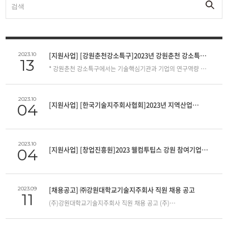
[지원사업] [강원춘천강소특구]2023년 강원춘천 강소특구
2023.10
13
지역특성화육성사업 C&D 연구회 운영안
* 강원춘천 강소특구에서는 기술핵심기관과 기업의 연구역량 및
인적&물적 인프라의 연계협력을 통한 R&D역량강화를 목적으로
“C&D 연구회 지원사업”을 다음과 같이 공고하오니, 관심있는
교원 및 관계자분들의 많은 지원 바랍니다. -자세한 내용은
2023.10
[지원사업] [한국기술지주회사협회]2023년 지역산업
04
첨부파일 확인 바랍니다. 가. 지원분야: 바이오 의약 신소재
(강원춘천 강소특구 특화분야) 나. 연구회구성: 기술핵심기관
혁신기업 스케일업 데모데이
(대학) 연구자 및 내·외부전문가 5인 이내 다. 운영기간: 2023.
10. ~ 2024. 5.(8개월) 라. 운영규모: 4개 연구회(연구회별
1,500만원) 마. 신청기간: 2023. 10. 20.(금) 18:00까지 바.
2023.10
[지원사업] [창업진흥원]2023 웰컴투팁스 강원 참여기업
04
신청서 제출 및 문의 -‘붙임 2’서식 작성 후 담당자 이메일 제출
모집 공고
(sypark000@kangwon.ac.kr) - 산학협력단 강소특구지원센터
기업육성팀 박성영 주임(Tel.250-8987)
[채용공고] ㈜강원대학교기술지주회사 직원 채용 공고
2023.09
11
(주)강원대학교기술지주회사 직원 채용 공고 (주)
강원대학교기술지주회사에서는 함께 근무할 직원을 채용하고자
하오니 참신하고 유능한 인재의 많은 지원 바랍니다. 1. 채용인원