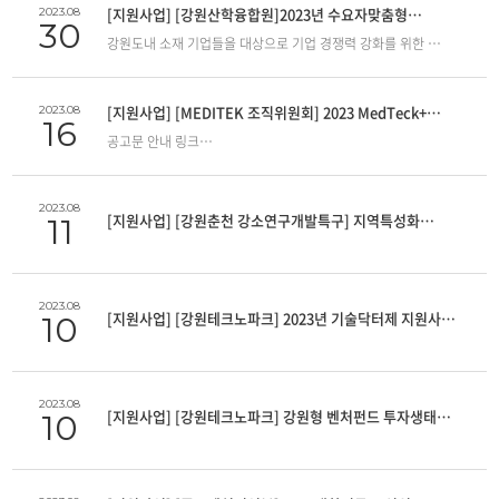
: 1명 2. 접수기간 : 2023.09.15.( 금 ) 〜 2023.09.20.( 수 ) 18:00 3.
[지원사업] [강원산학융합원]2023년 수요자맞춤형
2023.08
30
접 수 처 : E-mail 접수 ( 접수 마감일 18:00 까지 도착분에 한함 )
기업애로해결(bsc) 프로그램 참여기업 모집 공고의 건
강원도내 소재 기업들을 대상으로 기업 경쟁력 강화를 위한
㈜ 강원대학교기술지주회사 경영지원팀 ‧ E-mail:
「수요자맞춤형 기업애해결(BSC) 프로그램」의 참여기업을
kimmy6088@kangwon.ac.kr ․ 전화 : 033-250-8907 ․ 주소 :
아래와 같이 모집하오니 관심있는 기업의 많은 신청과 참여
강원특별자치도 춘천시 공지로 196 번길 18, KNU 스타트업큐브
바랍니다. - 사업기간 : 2023. 11. 1 ~ 2024. 2. 29 (A그룹 : 마케팅,
본관 201 호 ※ 기타 세부내용은 첨부 공고문을 참조
[지원사업] [MEDITEK 조직위원회] 2023 MedTeck+
2023.08
16
시험분석비, 인증취득) 2023. 11. 1 ~ 2024. 3. 31
언박싱 데이 참가기업 모집 안내
공고문 안내 링크
(B그룹: 시제품 제작, 제품 고급화) - 지원규모 : 총 490백만원
: https://www.meditek.or.kr/kr/info/notice.php?
(최대 25백만원[2건이내]/ 기업당) - 접수기간 : 2023. 8. 23 (수)~
bgu=view&idx=90
9. 19(화) - 접수방법 : 담당자 E-mail 접수
(jeb6532@naver.com) - 문의사항 : 033-760-8299 (정은빈
2023.08
[지원사업] [강원춘천 강소연구개발특구] 지역특성화
11
담당자) ※자세한 사항은 첨부파일 참조하시기 바랍니다.
육성사업 수혜기업 모집 공고 안내의 건
2023.08
[지원사업] [강원테크노파크] 2023년 기술닥터제 지원사업
10
기업 모집 공고 안내의 건
2023.08
[지원사업] [강원테크노파크] 강원형 벤처펀드 투자생태계
10
조성지원사업_투자용 기술평가 지원 프로그램 참여기업
모집공고